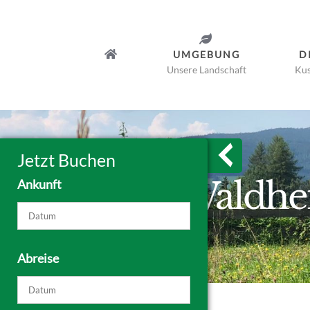
Zum
Inhalt
springen
UMGEBUNG
D
Unsere Landschaft
Kus
Jetzt Buchen
Waldhei
Ankunft
Abreise